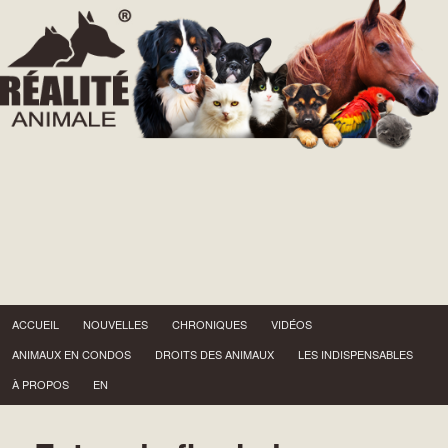
Menu principal
Aller au contenu principal
ACCUEIL
NOUVELLES
CHRONIQUES
VIDÉOS
ANIMAUX EN CONDOS
DROITS DES ANIMAUX
LES INDISPENSABLES
À PROPOS
EN