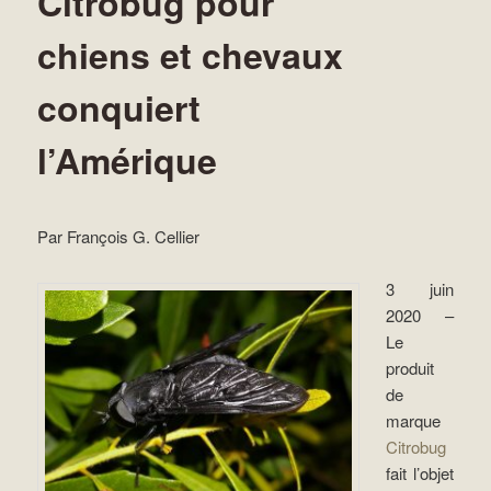
Citrobug pour
chiens et chevaux
conquiert
l’Amérique
Par François G. Cellier
3 juin
2020 –
Le
produit
de
marque
Citrobug
fait l’objet