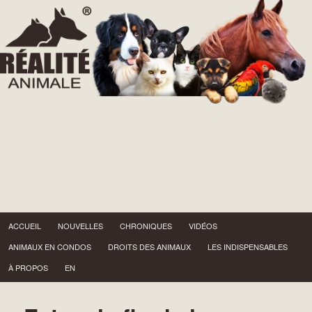
Menu principal
Aller au contenu principal
Aller au contenu secondaire
ACCUEIL
NOUVELLES
CHRONIQUES
VIDÉOS
ANIMAUX EN CONDOS
DROITS DES ANIMAUX
LES INDISPENSABLES
À PROPOS
EN