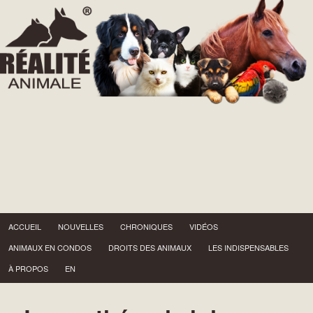
Menu principal
Aller au contenu principal
ACCUEIL
NOUVELLES
CHRONIQUES
VIDÉOS
ANIMAUX EN CONDOS
DROITS DES ANIMAUX
LES INDISPENSABLES
À PROPOS
EN