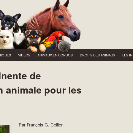
IQUES
VIDÉOS
ANIMAUX EN CONDOS
DROITS DES ANIMAUX
LES I
inente de
n animale pour les
Par François G. Cellier