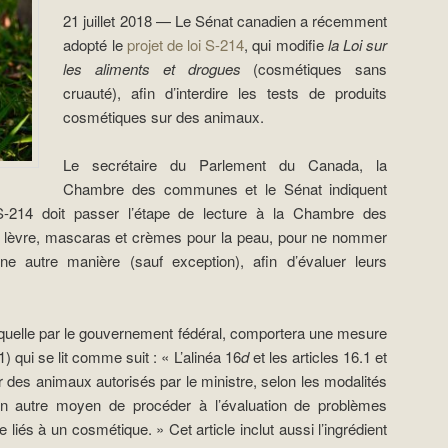
21 juillet 2018 — Le Sénat canadien a récemment
adopté le
projet de loi S-214
, qui modifie
la Loi sur
les aliments et drogues
(cosmétiques sans
cruauté), afin d’interdire les tests de produits
cosmétiques sur des animaux.
Le secrétaire du Parlement du Canada, la
Chambre des communes et le Sénat indiquent
i S-214 doit passer l’étape de lecture à la Chambre des
à lèvre, mascaras et crèmes pour la peau, pour ne nommer
ne autre manière (sauf exception), afin d’évaluer leurs
le quelle par le gouvernement fédéral, comportera une mesure
(1) qui se lit comme suit : « L’alinéa 16
d
et les articles 16.1 et
 des animaux autorisés par le ministre, selon les modalités
ucun autre moyen de procéder à l’évaluation de problèmes
liés à un cosmétique. » Cet article inclut aussi l’ingrédient