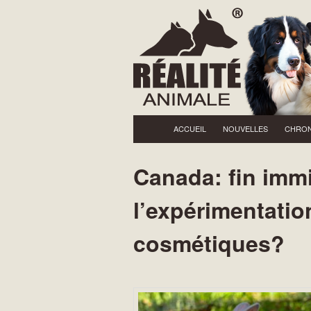
Menu principal
Aller au contenu principal
ACCUEIL
NOUVELLES
CHRON
Canada: fin imm
l’expérimentatio
cosmétiques?