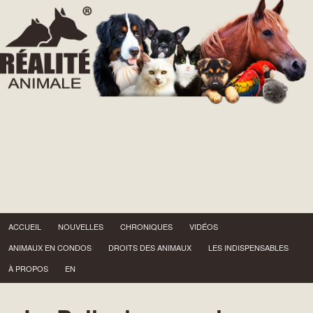
Menu principal
Aller au contenu principal
ACCUEIL
NOUVELLES
CHRONIQUES
VIDÉOS
ANIMAUX EN CONDOS
DROITS DES ANIMAUX
LES INDISPENSABLES
À PROPOS
EN