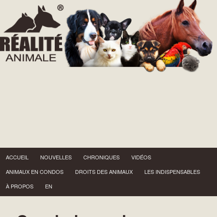
Menu principal
Aller au contenu principal
ACCUEIL
NOUVELLES
CHRONIQUES
VIDÉOS
ANIMAUX EN CONDOS
DROITS DES ANIMAUX
LES INDISPENSABLES
À PROPOS
EN