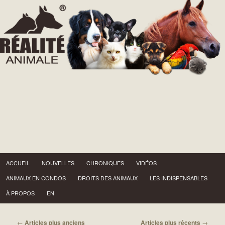
Menu principal
Aller au contenu principal
Aller au contenu secondaire
ACCUEIL
NOUVELLES
CHRONIQUES
VIDÉOS
ANIMAUX EN CONDOS
DROITS DES ANIMAUX
LES INDISPENSABLES
À PROPOS
EN
Navigation des articles
←
Articles plus anciens
Articles plus récents
→